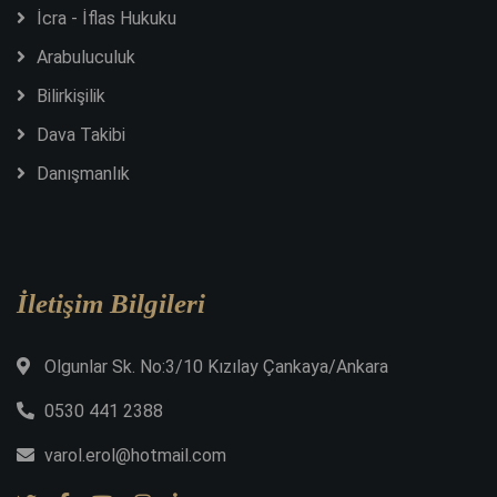
İcra - İflas Hukuku
Arabuluculuk
Bilirkişilik
Dava Takibi
Danışmanlık
İletişim Bilgileri
Olgunlar Sk. No:3/10 Kızılay Çankaya/Ankara
0530 441 2388
varol.erol@hotmail.com