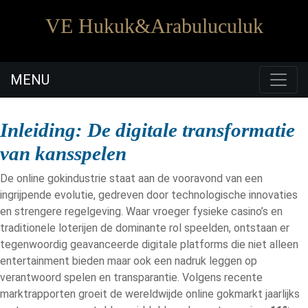
VE Hukuk&Arabuluculuk
MENU
09:00 - 18:00
0530 441 2388
Pazartesi - Cumartesi
Inleiding: De digitale transformatie
van kansspelen
De online gokindustrie staat aan de vooravond van een
ingrijpende evolutie, gedreven door technologische innovaties
en strengere regelgeving. Waar vroeger fysieke casino’s en
traditionele loterijen de dominante rol speelden, ontstaan er
tegenwoordig geavanceerde digitale platforms die niet alleen
entertainment bieden maar ook een nadruk leggen op
verantwoord spelen en transparantie. Volgens recente
marktrapporten groeit de wereldwijde online gokmarkt jaarlijks