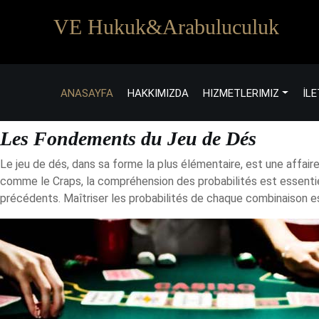
VE Hukuk&Arabuluculuk
ANASAYFA
HAKKIMIZDA
HIZMETLERIMIZ
İLE
Les Fondements du Jeu de Dés
Le jeu de dés, dans sa forme la plus élémentaire, est une affaire
comme le Craps, la compréhension des probabilités est essentie
précédents. Maîtriser les probabilités de chaque combinaison es