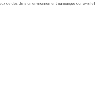
 jeux de dés dans un environnement numérique convivial et