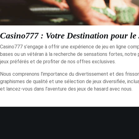
Casino777 : Votre Destination pour le
Casino777 s’engage à offrir une expérience de jeu en ligne comp
bases ou un vétéran à la recherche de sensations fortes, notr
jeux préférés et de profiter de nos offres exclusives.
Nous comprenons l’importance du divertissement et des frissons
graphismes de qualité et une sélection de jeux diversifiée, in
et lancez-vous dans l’aventure des jeux de hasard avec nous.