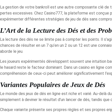
La gestion de votre bankroll est une autre composante clé de to
pertes excessives. Chez Casino777, la plateforme est conçue po
expérimenter différentes stratégies de jeu de dés sans compro
L’Art de la Lecture des Dés et des Prob
La lecture des dés ne se limite pas à compter les points. Il s’a
chances de résulter en un 7 qu’en un 2 ou un 12 est une connais
aborde le jeu.
Les joueurs expérimentés développent souvent une intuition basé
le hasard reste le facteur dominant. Dans un casino en ligne co
compréhension de ceux-ci peut améliorer significativement l’exp
Variantes Populaires de Jeux de Dés
Le monde des jeux de dés en ligne est riche et varié. Au-delà du
simplement à deviner le résultat d’un lancer de dés, tandis qu
Chaque variante présente ses propres règles et ses propres enje