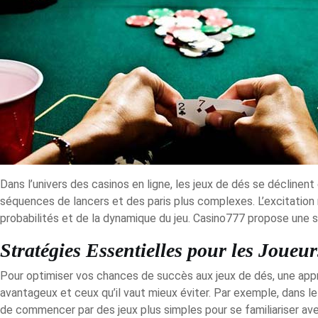
Dans l’univers des casinos en ligne, les jeux de dés se déclinent
séquences de lancers et des paris plus complexes. L’excitation r
probabilités et de la dynamique du jeu. Casino777 propose une s
Stratégies Essentielles pour les Joueu
Pour optimiser vos chances de succès aux jeux de dés, une appro
avantageux et ceux qu’il vaut mieux éviter. Par exemple, dans le 
de commencer par des jeux plus simples pour se familiariser ave