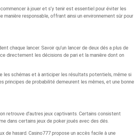
commencer à jouer et s’y tenir est essentiel pour éviter les
e manière responsable, offrant ainsi un environnement sûr pour
dent chaque lancer. Savoir qu’un lancer de deux dés a plus de
ce directement les décisions de pari et la manière dont on
e les schémas et à anticiper les résultats potentiels, même si
 les principes de probabilité demeurent les mêmes, et une bonne
on retrouve d’autres jeux captivants. Certains consistent
mme dans certains jeux de poker joués avec des dés.
eux de hasard. Casino777 propose un accès facile à une