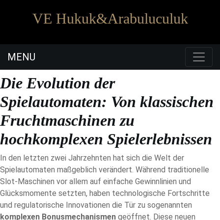
VE Hukuk&Arabuluculuk
MENU
09:00 - 18:00
0530 441 2388
Pazartesi - Cumartesi
Die Evolution der
Spielautomaten: Von klassischen
Fruchtmaschinen zu
hochkomplexen Spielerlebnissen
In den letzten zwei Jahrzehnten hat sich die Welt der
Spielautomaten maßgeblich verändert. Während traditionelle
Slot-Maschinen vor allem auf einfache Gewinnlinien und
Glücksmomente setzten, haben technologische Fortschritte
und regulatorische Innovationen die Tür zu sogenannten
komplexen Bonusmechanismen
geöffnet. Diese neuen