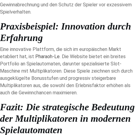
Gewinnabrechnung und den Schutz der Spieler vor exzessivem
Spielverhalten.
Praxisbeispiel: Innovation durch
Erfahrung
Eine innovative Plattform, die sich im europäischen Markt
etabliert hat, ist
Pharaoh-Le
. Die Website bietet ein breites
Portfolio an Spielautomaten, darunter spezialisierte Slot-
Maschine mit Multiplikatoren. Diese Spiele zeichnen sich durch
ausgeklügelte Bonusstufen und progressiv steigerbare
Multiplikatoren aus, die sowohl den Erlebnisfaktor erhöhen als
auch die Gewinnchancen maximieren.
Fazit: Die strategische Bedeutung
der Multiplikatoren in modernen
Spielautomaten