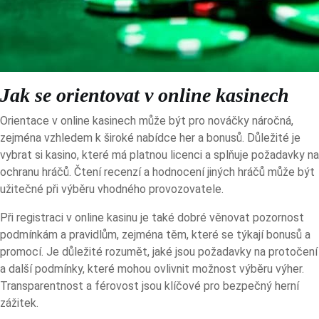
Jak se orientovat v online kasinech
Orientace v online kasinech může být pro nováčky náročná,
zejména vzhledem k široké nabídce her a bonusů. Důležité je
vybrat si kasino, které má platnou licenci a splňuje požadavky na
ochranu hráčů. Čtení recenzí a hodnocení jiných hráčů může být
užitečné při výběru vhodného provozovatele.
Při registraci v online kasinu je také dobré věnovat pozornost
podmínkám a pravidlům, zejména těm, které se týkají bonusů a
promocí. Je důležité rozumět, jaké jsou požadavky na protočení
a další podmínky, které mohou ovlivnit možnost výběru výher.
Transparentnost a férovost jsou klíčové pro bezpečný herní
zážitek.