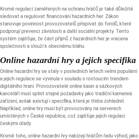
Kromě regulací zaměřených na ochranu hráčů je také důležité
sledovat a regulovat financování hazardních her. Zákon
stanovuje povinnost provozovatelů přispívat do fondů, které
podporují prevenci závislosti a další sociální projekty. Tento
systém zajišťuje, že část příjmů z hazardních her je vracena
společnosti a slouží k obecnému blahu.
Online hazardní hry a jejich specifika
Online hazardní hry se staly v posledních letech velmi populární
a jejich regulace se vyvinula v souladu s rostoucím trendem
digitálního hraní. Provozovatelé online kasin a sázkových
kanceláří musí splnit stejné požadavky jako tradiční kamenná
zařízení, avšak existují i specifika, která je třeba zohlednit.
Například, online hry musí být provozovány na serverech
umístěných v České republice, což zajišťuje jejich regulaci
českými úřady.
Kromě toho, online hazardní hry nabízejí hráčům řadu výhod, jako