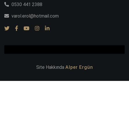
0530 441 2388
varol.erol@hotmail.com
Site Hakkında
Alper Ergün